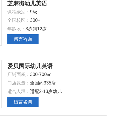
芝麻街幼儿英语
课程级别：
9级
全国校区：
300+
年龄段：
3岁到12岁
留言咨询
爱贝国际幼儿英语
店铺面积：
300-700㎡
门店数量：
全国约335店
适合人群：
适配2-13岁幼儿
留言咨询