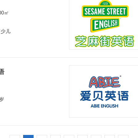
200㎡
岁少儿
语
2岁