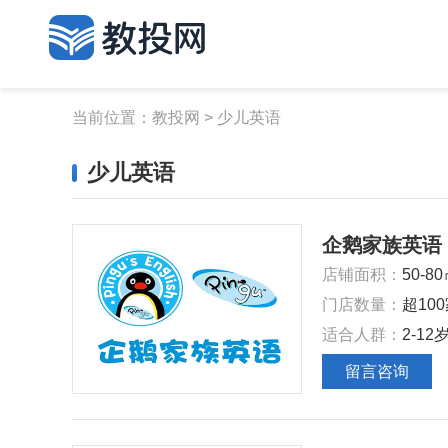
当前位置：
教投网
>
少儿英语
少儿英语
企鹅家族英语
店铺面积：
50-8
门店数量：
超10
适合人群：
2-12
留言咨询