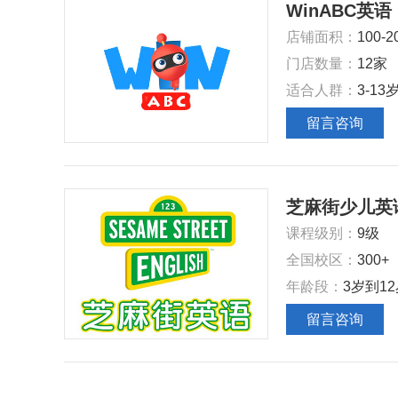
WinABC英语
‌店铺面积‌：
100-
‌门店数量‌：
12家
‌适合人群‌：
3-13
留言咨询
芝麻街少儿英
课程级别：
9级
全国校区：
300+
年龄段：
3岁到1
留言咨询