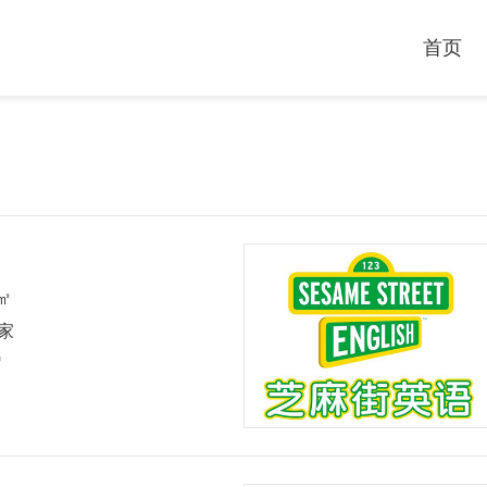
首页
0㎡
0家
岁