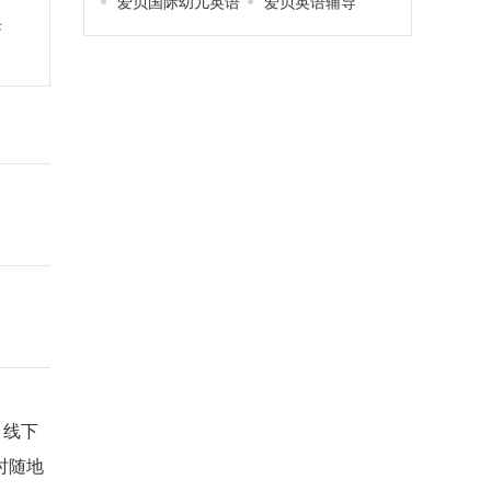
爱贝国际幼儿英语
爱贝英语辅导
课
；线下
时随地