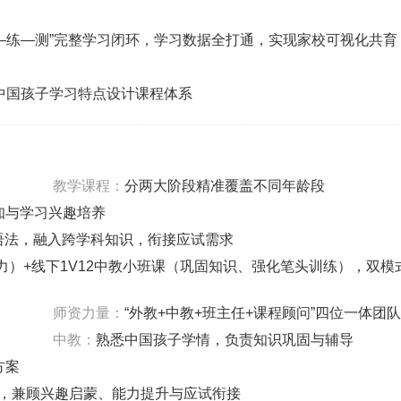
学—练—测”完整学习闭环，学习数据全打通，实现家校可视化共育
合中国孩子学习特点设计课程体系
‌教学课程‌：
分两大阶段精准覆盖不同年龄段
知与学习兴趣培养
、语法，融入跨学科知识，衔接应试需求
力）+线下1V12中教小班课（巩固知识、强化笔头训练），双模
‌师资力量‌：
“外教+中教+班主任+课程顾问”四位一体团队
中教：
熟悉中国孩子学情，负责知识巩固与辅导
方案
务，兼顾兴趣启蒙、能力提升与应试衔接