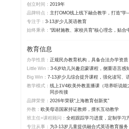
创立时间‌：
2019年
‌品牌特点‌：
主打OMO线上线下融合教学，打造“
‌专注于‌：
3-13岁少儿英语教育
‌始终秉承‌：
“因材施教、家校共育”核心理念，贴
教育信息
‌办学性质‌：
正规民办教育机构，具备合法办学资质
Little Win：
3-6岁幼儿兴趣启蒙课程，侧重语言感
Big Win：
7-13岁少儿综合提升课程，强化读写
‌教学模式‌：
线上1V4欧美外教直播课（培养听说能
同步衔接
‌品牌荣誉‌：
2026年荣获“上海教育创新奖”
外教：
欧美母语国家持证教师，擅长互动教学
班主任+课程顾问：
全程跟踪学习进度，定制学习
‌专注从事‌：
为3-13岁儿童提供融合式英语教育服