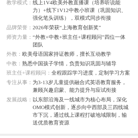
‌教学模式‌：
线上1V4欧美外教直播课（培养听说能
力）+线下1V12中教小班课（巩固知识、
强化笔头训练），双模式同步衔接
‌品牌荣誉‌：
2026年荣获“上海教育创新奖”
‌师资力量‌：
“外教+中教+班主任+课程顾问”四位一体
团队
外教：
欧美母语国家持证教师，擅长互动教学
中教：
熟悉中国孩子学情，负责知识巩固与辅导
班主任+课程顾问：
全程跟踪学习进度，定制学习方案
‌专注从事‌：
为3-13岁儿童提供融合式英语教育服务，
兼顾兴趣启蒙、能力提升与应试衔接
‌发展战略‌：
以东部沿海及一线城市为核心布局，深化
OMO模式创新，逐步向中西部及三四线城
市下沉，通过线上课程打破地域限制，输
送优质教育资源