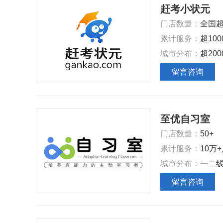
赶考小状元
‌门店数量‌：
全国超
‌累计服务‌：
超10
‌城市分布‌：
超20
留言咨询
至优自习室
‌门店数量‌：
50+
‌累计服务‌：
10万
‌城市分布‌：
一二
留言咨询