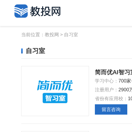
当前位置：
教投网
>
自习室
自习室
简而优AI智习
学习中心：
700家
注册用户：
2900
省份有应用校：
1
留言咨询