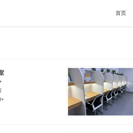
首页
室
+
万
0+