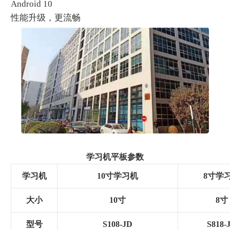
Android 10
性能升级，更流畅
学习机平板参数
学习机
10寸学习机
8
寸学
大小
10寸
8
寸
型号
S108-JD
S818-