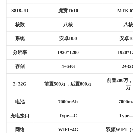
S818-JD
虎贲T610
MTK 6
核数
八核
八核
系统
安卓10.0
安卓10
分辨率
1920*1200
1920*1
存储
4+64G
2+32
前置200万，
2+32G
前置500万，后置800万
万
电池
7000mAh
7000m
充电接口
Type—C
Type
网络
WIFI+4G
双频WIFI（