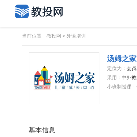
当前位置：
教投网
>
外语培训
汤姆之家
定位为：
会员
采用：
中外教
小班制授课：
基本信息