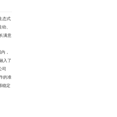
生态式
注幼、
长满意
国内，
融入了
公司
作的准
源稳定