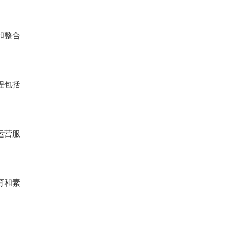
和整合
程包括
运营服
育和素