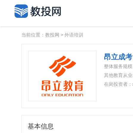
当前位置：
教投网
>
外语培训
昂立成考
整体服务规模
‌其他教育从
士
‌在岗投资者：
在职人员
基本信息