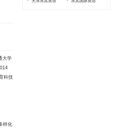
天津乐其英语
乐其国际英语
通大学
14
育科技
多样化