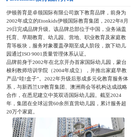
伊顿善育是卓领国际有限公司旗下教育品牌，前身为
2002年成立的Etonkids伊顿国际教育集团，2022年8月
29日完成品牌升级。该品牌总部位于中国，业务涵盖
托育、早期教育、幼儿园、营地、职业教育及家庭教
育等板块，服务对象覆盖孕期至成人阶段，旗下幼儿
园通过ISO 9001质量管理体系认证。
品牌前身于2002年在北京开办首家国际幼儿园，蒙台
梭利教师培训学院（2004年成立），并推出家庭早教
产品“哇!盒子”。2022年升级后形成多元化教育服务体
系，与新西兰UP教育集团、澳洲商会等机构达成战略
合作，在悉尼建立中英双语国际幼儿园。截至2024
年，集团在全球运营60余所直营幼儿园，累计服务超
20万个家庭。