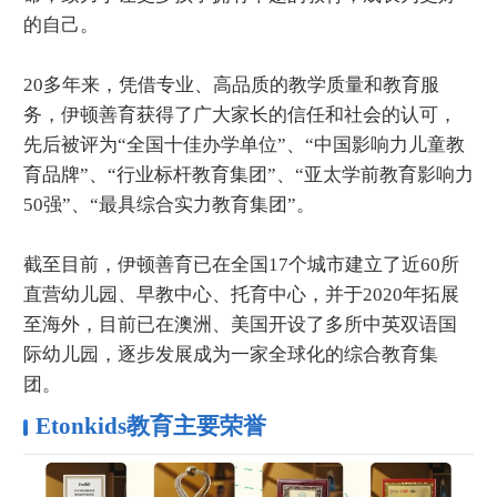
的自己。
20多年来，凭借专业、高品质的教学质量和教育服
务，伊顿善育获得了广大家长的信任和社会的认可，
先后被评为“全国十佳办学单位”、“中国影响力儿童教
育品牌”、“行业标杆教育集团”、“亚太学前教育影响力
50强”、“最具综合实力教育集团”。
截至目前，伊顿善育已在全国17个城市建立了近60所
直营幼儿园、早教中心、托育中心，并于2020年拓展
至海外，目前已在澳洲、美国开设了多所中英双语国
际幼儿园，逐步发展成为一家全球化的综合教育集
团。
Etonkids教育主要荣誉