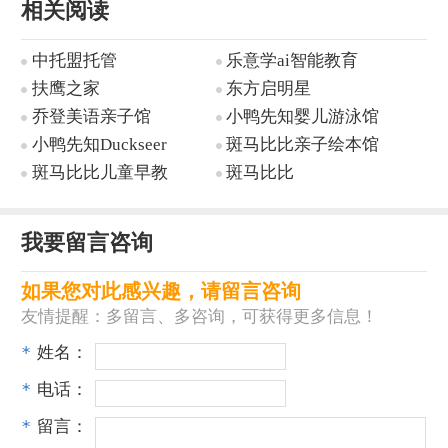
相关阅读
中托盟托管
乐意学ai智能教育
扶鹰之家
东方启明星
乔登美语亲子馆
小鸭先知婴儿游泳馆
小鸭先知Duckseer
斑马比比亲子绘本馆
斑马比比儿童早教
斑马比比
我要留言咨询
如果您对此感兴趣，请留言咨询
友情提醒：多留言、多咨询，可获得更多信息！
*
姓名：
*
电话：
*
留言：