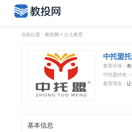
当前位置：
教投网
>
少儿教育
中托盟托
教育环境：
有
中托盟特色：
教育理念：
让
基本信息