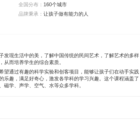
全国分布：
160个城市
品牌秉承：
让孩子做有能力的人
子发现生活中的美，了解中国传统的民间艺术，了解艺术的多样
，从而培养学生的综合素质。
希望通过有趣的科学实验和创客项目，能够让孩子们在动手实践
的乐趣，满足好奇心，激发各学科的学习兴趣。这个课程涵盖了
、磁学、声学、空气、水等众多学科。