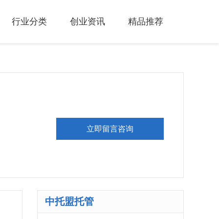
行业分类
创业资讯
精品推荐
立即留言咨询
中托盟托管