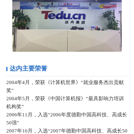
达内主要荣誉
2004年4月，荣获《计算机世界》“就业服务杰出贡献
奖”
2004年5月，荣获《中国计算机报》“最具影响力培训
机构奖”
2006年11月，入选“2006年度德勤中国高科技、高成长
50强”
2007年10月，入选“2007年德勤中国高科技、高成长50