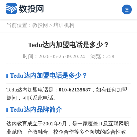
当前位置：
教投网
>
培训机构
Tedu达内加盟电话是多少？
时间：2026-05-25 09:20:24
浏览：258
Tedu达内加盟电话是多少？
Tedu达内加盟电话是：
010-62135687
，如有任何加盟
疑问，可联系此电话。
Tedu达内品牌简介
达内教育成立于2002年9月，是一家覆盖IT及互联网职
业赋能、产教融合、校企合作等多个领域的综合性教