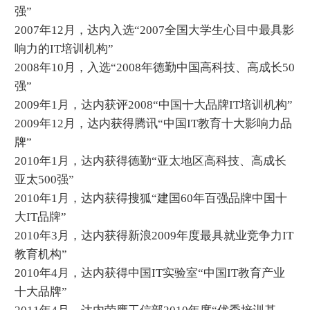
强”
2007年12月，达内入选“2007全国大学生心目中最具影
响力的IT培训机构”
2008年10月，入选“2008年德勤中国高科技、高成长50
强”
2009年1月，达内获评2008“中国十大品牌IT培训机构”
2009年12月，达内获得腾讯“中国IT教育十大影响力品
牌”
2010年1月，达内获得德勤“亚太地区高科技、高成长
亚太500强”
2010年1月，达内获得搜狐“建国60年百强品牌中国十
大IT品牌”
2010年3月，达内获得新浪2009年度最具就业竞争力IT
教育机构”
2010年4月，达内获得中国IT实验室“中国IT教育产业
十大品牌”