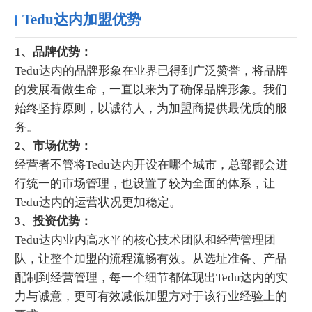
Tedu达内加盟优势
1、品牌优势：
Tedu达内的品牌形象在业界已得到广泛赞誉，将品牌
的发展看做生命，一直以来为了确保品牌形象。我们
始终坚持原则，以诚待人，为加盟商提供最优质的服
务。
2、市场优势：
经营者不管将Tedu达内开设在哪个城市，总部都会进
行统一的市场管理，也设置了较为全面的体系，让
Tedu达内的运营状况更加稳定。
3、投资优势：
Tedu达内业内高水平的核心技术团队和经营管理团
队，让整个加盟的流程流畅有效。从选址准备、产品
配制到经营管理，每一个细节都体现出Tedu达内的实
力与诚意，更可有效减低加盟方对于该行业经验上的