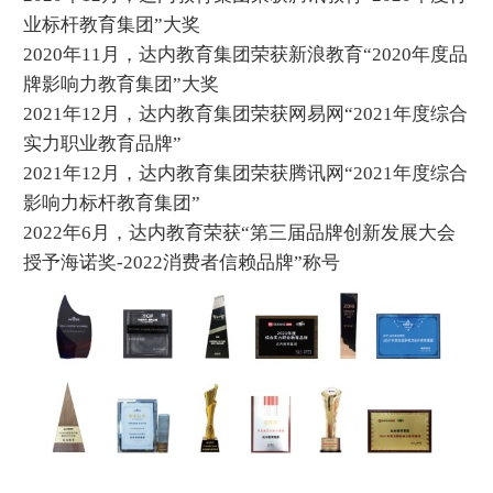
业标杆教育集团”大奖
2020年11月，达内教育集团荣获新浪教育“2020年度品
牌影响力教育集团”大奖
2021年12月，达内教育集团荣获网易网“2021年度综合
实力职业教育品牌”
2021年12月，达内教育集团荣获腾讯网“2021年度综合
影响力标杆教育集团”
2022年6月，达内教育荣获“第三届品牌创新发展大会
授予海诺奖-2022消费者信赖品牌”称号