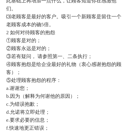
此基础上再增加一点什么，让顾客知道你在感激他
们。
⑶老顾客是最好的客户。吸引一个新顾客是留住一个
老顾客成本的确5倍。
2 如何对待顾客的抱怨
①顾客是对的；
②顾客永远是对的；
③若有疑问， 请参照第一、二条执行；
④顾客抱怨是给企业最好的礼物（衷心感谢抱怨的顾
客）；
⑤处理顾客抱怨的程序：
a.谢谢您；
b.因为（解释为何谢他的原因）；
c.为错误抱歉；
d.允诺将立即处理；
e.要求必要的信息；
f.快速地更正错误；