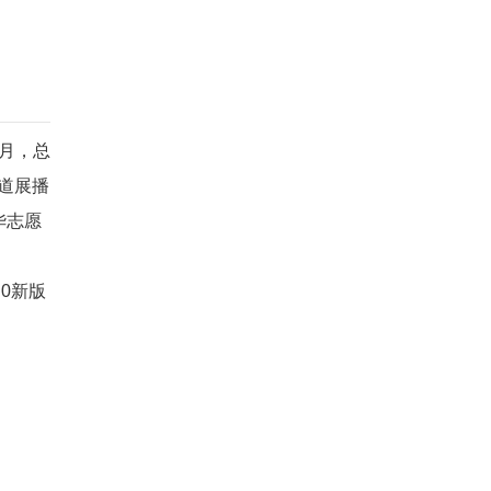
0月，总
道展播
华志愿
0新版