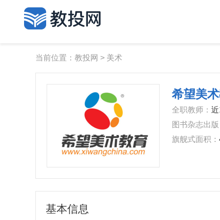
当前位置：
教投网
>
美术
希望美术
全职教师：
近
图书杂志出版
旗舰式面积：
基本信息