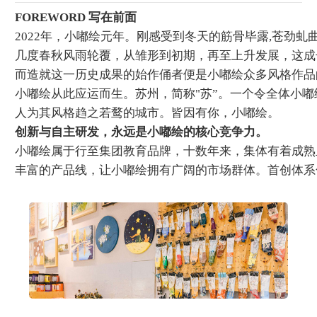
FOREWORD 写在前面
2022年，小嘟绘元年。刚感受到冬天的筋骨毕露,苍劲
几度春秋风雨轮覆，从雏形到初期，再至上升发展，这成
而造就这一历史成果的始作俑者便是小嘟绘众多风格作品
小嘟绘从此应运而生。苏州，简称"苏”。一个令全体小
人为其风格趋之若鹜的城市。皆因有你，小嘟绘。
创新与自主研发，永远是小嘟绘的核心竞争力。
小嘟绘属于行至集团教育品牌，十数年来，集体有着成熟且
丰富的产品线，让小嘟绘拥有广阔的市场群体。首创体系