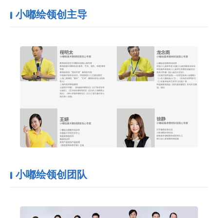
小嘟绘领创主导
小嘟绘领创团队