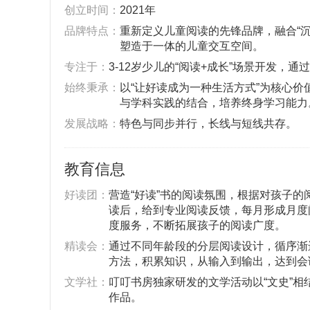
创立时间：
2021年
品牌特点‌：
重新定义儿童阅读的先锋品牌，融合“沉
塑造于一体的儿童交互空间。
‌专注于‌：
3-12岁少儿的“阅读+成长”场景开发
‌始终秉承‌：
以“让好读成为一种生活方式”为核心价
与学科实践的结合，培养终身学习能力
‌发展战略‌：
特色与同步并行，长线与短线共存。
教育信息
好读团：
营造“好读”书的阅读氛围，根据对孩子的
读后，给到专业阅读反馈，每月形成月度
度服务，不断拓展孩子的阅读广度。
精读会：
通过不同年龄段的分层阅读设计，循序渐
方法，积累知识，从输入到输出，达到会
文学社：
叮叮书房独家研发的文学活动以“文史”
作品。