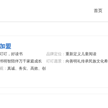
首页
加盟
叮叮，好读书
品牌定位：
重新定义儿童阅读
书明智陪伴万千家庭成长
叮叮愿景：
向善明礼传承民族文化希
观：
真诚、务实、高效、创