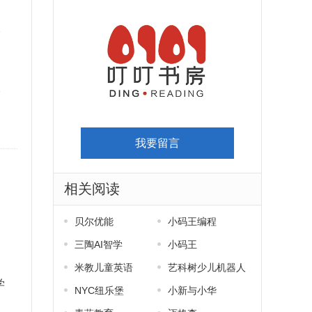
格
承
我要留言
相关阅读
阅
贝尔优能
小码王编程
三陶AI智学
小码王
米教儿童英语
艺科树少儿机器人
学
编程
NYC纽乐堡
小新与小华