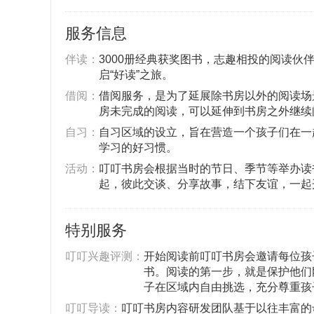
服务信息
伴读：
3000册经典获奖图书，志趣相投的阅读伙
启“好读”之旅。
借阅：
借阅服务，是为了延展除书房以外的阅读场
房未完成的阅读，可以延伸到书房之外继续
自习：
自习区域的设立，旨在营造一个孩子们在一
学习的好习惯。
活动：
叮叮书房会根据当时的节日、季节等举办读
起，彼此交谈、分享故事，结下友谊，一起
特别服务
叮叮兴趣评测：
开始阅读前叮叮书房会邀请每位孩
书。阅读的第一步，就是保护他们
子在区域内自由挑选，充分尊重孩
叮叮导读：
叮叮书房内容研发团队基于以往丰富的母