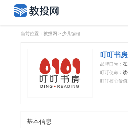
当前位置：
教投网
>
少儿编程
叮叮书房
品牌口号：
在
叮叮使命：
读
叮叮核心价值
新
基本信息