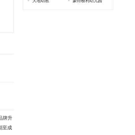
大地幼教
蒙特梭利幼儿园
品牌升
期至成