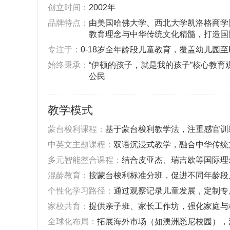
‌创立时间‌：
2002年
‌品牌特点‌：
由美国哈佛大学、西北大学凯洛格商学
教育理念与中华传统文化精髓，打造国
‌专注于‌：
0-18岁全年龄段儿童教育，覆盖幼儿园
‌始终秉承‌：
“伊顿的孩子，就是我的孩子”核心教
公民
教学模式‌
‌蒙台梭利课程‌：
基于蒙台梭利教学法，注重感官训
‌中英文主题课程‌：
双语沉浸式教学，融合中华传统
‌多元智能整合课程‌：
结合皮亚杰、瑞吉欧等国际理
‌混龄教育‌：
按蒙台梭利标准分班，促进不同年龄段
‌个性化学习路径‌：
通过观察记录儿童发展，定制专
‌家校共育‌：
提供亲子班、家长工作坊，强化家庭与
‌全球化布局‌：
拓展海外市场（如澳洲悉尼校园），